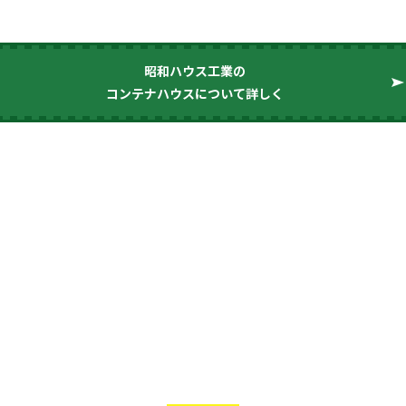
昭和ハウス工業の
コンテナハウスについて詳しく
施工で安心できる
九州のお
コンテナハウス会社3
Pick up